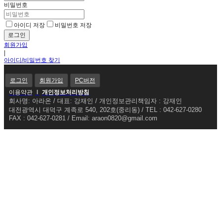
비밀번호
아이디 저장
비밀번호 저장
회원가입
|
아이디/비밀번호 찾기
로그인
회원가입
PC버전
이용약관
l
개인정보처리방침
회사명: 아라온 / 대표: 강재인 / 개인정보관리책임자 : 강재인
대전광역시 대덕구 계족로 540, 202호(중리동) / TEL : 042-627-0280
FAX : 042-627-0281 / Email: araon0820@gmail.com