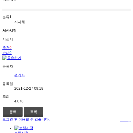
분류1
지자체
서산시청
서산시
추천
0
반대
0
등록자
관리자
등록일
2021-12-27 09:18
조회
4,676
등록
목록
로그인 후 이용할 수 있습니다.
로그인